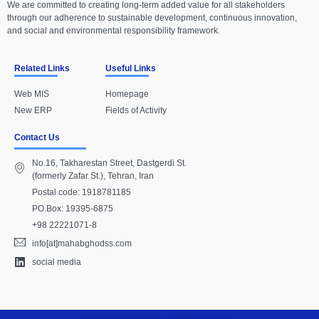
We are committed to creating long-term added value for all stakeholders
through our adherence to sustainable development, continuous innovation,
and social and environmental responsibility framework.
Related Links
Useful Links
Web MIS
Homepage
New ERP
Fields of Activity
Contact Us
No.16, Takharestan Street, Dastgerdi St.
(formerly Zafar St.), Tehran, Iran
Postal code: 1918781185
PO.Box: 19395-6875
+98 22221071-8
info[at]mahabghodss.com
social media