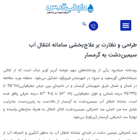
درباره ما
ارتباط با ما
اخبار و مقالات
حوزه‌‌های فعالیت
تالار افتخارات
طراحی و نظارت بر علاج‌بخشي سامانه انتقال آب
سيمين‌دشت به گرمسار
رودخانه‌ حبله‌رود يكي از رودخانه‌هاي مهم حوضه آبريز كوير نمك است که از تلاقي
سرشاخه‌هاي گورسفيد و نمرود‌ در شهرستان ‌فيروزكوه تشكيل مي‌شود. منطقه مورد مطالعه
در شمال و شمال شرق شهرستان گرمسار و در ناحيه‌اي بين عرض جغرافيايي‌‌¢17‌°35‌ تا
‌¢‌33‌°35 درجه شمالی و طول جغرافيايي ¢16 °52 تا ¢40 °52 درجه شرقي واقع شده
است. سامانه انتقال آب سيمين‌دشت به گرمسار از بالادست به پايين‌دست، به‌ترتيب
شامل سه جزء اصلي سد انحرافي سيمين‌دشت، كانال انتقال به همراه سازه‌هاي وابسته و
نهايتاً سد انحرافي گرمسار (بن‌كوه) مي‌شود.
سد انحرافي سيمين دشت در ابتداي سامانه انتقال آب به منظور آبگيري و انحراف آب از