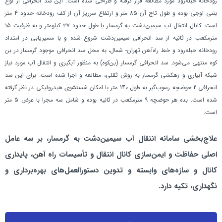
رودخانه حبله‌رود مورد مطالعه قرار گرفته و طراحي شده است. اين سد انحرافي از نوع
بتني اوجي بوده و طول تاج آن 85 متر و ارتفاع سرريز آن از كف رودخانه حدود 4 متر
است. كانال انتقال آب سيمين‌دشت به گرمسار با طول حدود ۳۷ کيلومتر و به ظرفيت ۱۵
مترمكعب در ثانيه از سد انحرافي سيمين‌دشت شروع شده و با مسيريابي در امتداد
رودخانه حبله‌رود و خط راه‌آهن تهران- شمال، به محل سد انحرافي موجود گرمسار در بن
كوه منتهي مي‌شود. سد انحرافي گرمسار (بن‌كوه) به منظور آبگيري و انتقال آب مورد نياز
شبكه آبياري و زهكشي گرمسار به روش ثقلي، مطالعه و اجرا شده است. براي اين سد
انحرافي 2 حوضچه رسوب‌گير به طول 140 متر با امكان شستشوي هيدروليكي در نظر گرفته
شده است. بده هر حوضچه 9 مترمكعب در ثانيه بوده و شامل سه مجرا با عرض 5 متر
است.
علاج‌بخشي سامانه انتقال آب سيمين‌دشت به گرمسار، بر سه عامل
اصلي حفاظت و ايمن‌سازي كانال انتقال و تأسيسات راه آهن، پايداري
كانال و سازه‌هاي وابسته و تدوين دستورالعمل‌هاي بهره‌برداري و
نگهداري، تکیه دارد.