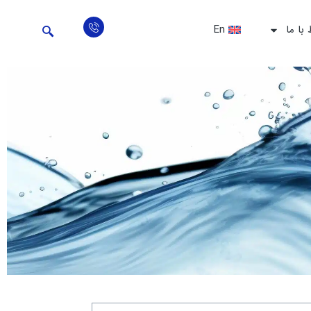
 با ما
En