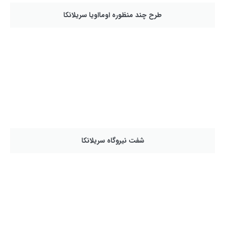
طرح چند منظوره اومااويا سریلانکا
شفت نیروگاه سریلانکا