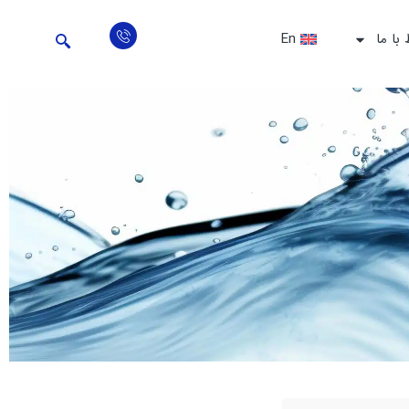
 با ما
En