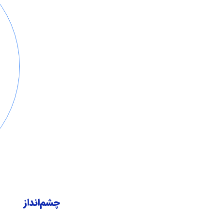
استانداردهای
جهانی
چشم‌انداز