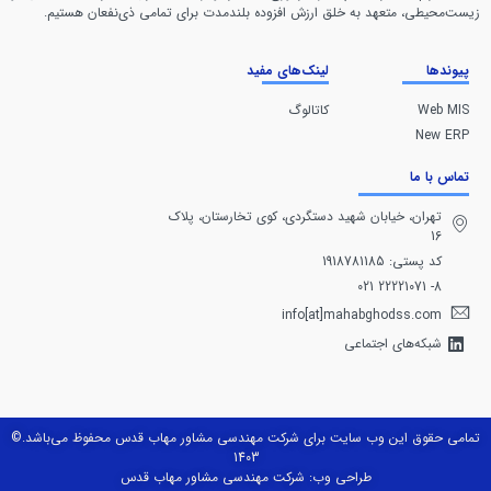
زیست‌محیطی، متعهد به خلق ارزش افزوده بلندمدت برای تمامی ذی‌نفعان هستیم.
پیوندها
لینک‌های مفید
Web MIS
کاتالوگ
New ERP
تماس با ما
تهران، خيابان شهيد دستگردی، كوی تخارستان، پلاک
16
کد پستی: 1918781185
8- 22221071 021
info[at]mahabghodss.com
شبکه‌های اجتماعی
تمامی حقوق این وب سایت برای شرکت مهندسی مشاور مهاب قدس محفوظ می‌باشد.©
1403
طراحی وب: شرکت مهندسی مشاور مهاب قدس