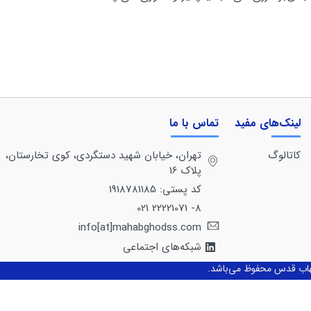
لینک‌های مفید
تماس با ما
کاتالوگ
تهران، خيابان شهيد دستگردی، كوی تخارستان،
پلاک 16
کد پستی: 1918781185
8- 22221071 021
info[at]mahabghodss.com
شبکه‌های اجتماعی