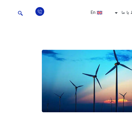
 با ما
En