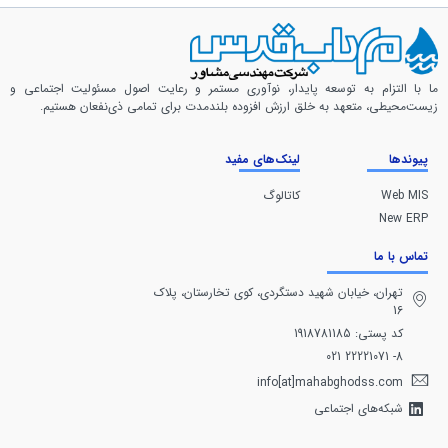
ما با التزام به توسعه پایدار، نوآوری مستمر و رعایت اصول مسئولیت اجتماعی و
زیست‌محیطی، متعهد به خلق ارزش افزوده بلندمدت برای تمامی ذی‌نفعان هستیم.
پیوندها
لینک‌های مفید
Web MIS
کاتالوگ
New ERP
تماس با ما
تهران، خيابان شهيد دستگردی، كوی تخارستان، پلاک
16
کد پستی: 1918781185
8- 22221071 021
info[at]mahabghodss.com
شبکه‌های اجتماعی