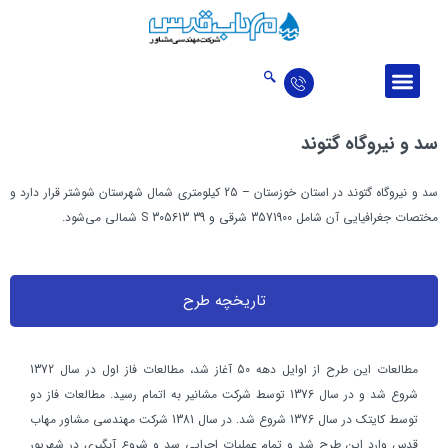
درباره ما
ارتباط با ما
اخبار و مقالات
حوزه‌‌های فعالیت
تالار افتخارات
سد و نيروگاه گتوند
سد و نیروگاه گتوند در استان خوزستان – 25 کيلومتری شمال شهرستان شوشتر قرار دارد و
مختصات جغرافيايي آن شامل 3571900 شرقی و 39 S 305613 شمالی می‌شود.
تاریخچه طرح
مطالعات این طرح از اوايل دهه 50 آغاز شد، مطالعات فاز اول در سال 1372
شروع شد و در سال 1376 توسط شرکت مشانير به اتمام رسید. مطالعات فاز دو
توسط کايتک در سال 1376 شروع شد. در سال 1381 شرکت مهندسی مشاور مهاب
قدس وارد این طرح شد و تمام عمليات اجرايي سد و شروع آبگيری در شهريور