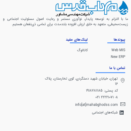
ما با التزام به توسعه پایدار، نوآوری مستمر و رعایت اصول مسئولیت اجتماعی و
زیست‌محیطی، متعهد به خلق ارزش افزوده بلندمدت برای تمامی ذی‌نفعان هستیم.
پیوندها
لینک‌های مفید
Web MIS
کاتالوگ
New ERP
تماس با ما
تهران، خيابان شهيد دستگردی، كوی تخارستان، پلاک
16
کد پستی: 1918781185
8- 22221071 021
info[at]mahabghodss.com
شبکه‌های اجتماعی