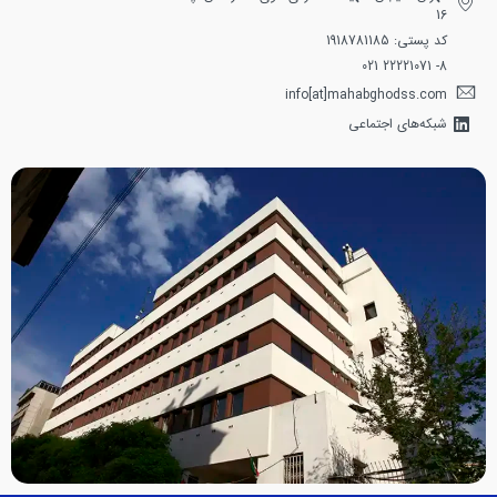
16
کد پستی: 1918781185
8- 22221071 021
info[at]mahabghodss.com
شبکه‌های اجتماعی