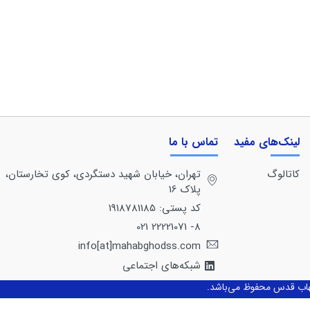
لینک‌های مفید
تماس با ما
کاتالوگ
تهران، خيابان شهيد دستگردی، كوی تخارستان،
پلاک 16
کد پستی: 1918781185
8- 22221071 021
info[at]mahabghodss.com
شبکه‌های اجتماعی