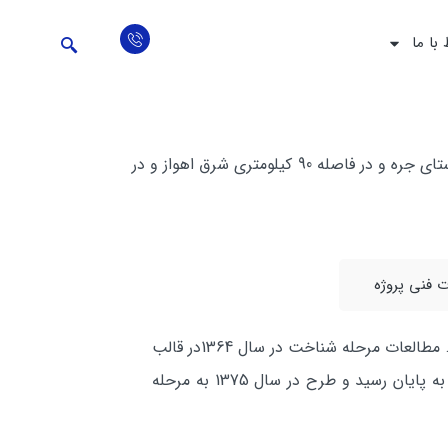
 با ما
سد مخزني جره در جنوب غربي ايران در استان خوزستان و در 35 كيلومتري شمال شرق شهرستان رامهرمز، در نزديكي روستاي جره و در فاصله 90 كيلومتري شرق اهواز و در
فنی پروژه
طرح مطالعات آبياري و سدسازي رامهرمز، در اسفند سال 1362 به شركت مهندسي مشاور مهاب قدس واگذار شد. مطالعات مرحله شناخت در سال 1364در قالب
طرح آبياري رامهرمز پايان پذيرفت. مطالعات مرحله اول در دي ماه 1368 و مطالعات مرحله دوم در سال 1374 به پايان رسید و طرح در سال 1375 به مرحله