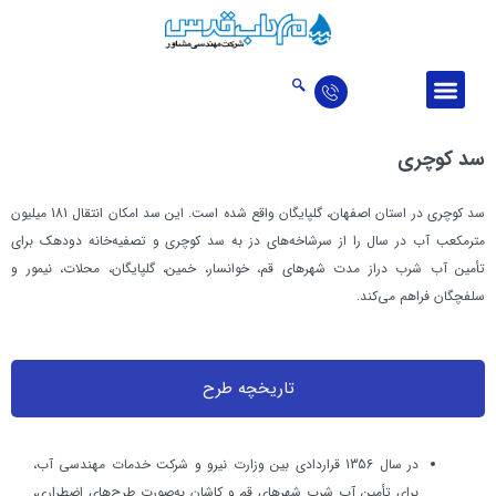
درباره ما
ارتباط با ما
اخبار و مقالات
حوزه‌‌های فعالیت
تالار افتخارات
سد كوچري
سد كوچري در استان اصفهان، گلپايگان واقع شده است. این سد امکان انتقال 181 ميليون
مترمكعب آب در سال را از سرشاخه‌هاي دز به سد كوچري و تصفيه‌خانه دودهك برای
تأمين آب شرب دراز مدت شهرهاي قم، خوانسار، خمين، گلپايگان، محلات، نيمور و
سلفچگان فراهم می‌کند.
تاريخچه طرح
در سال 1356 قراردادي بين وزارت نيرو و شركت خدمات مهندسي آب،
براي تأمين آب شرب شهرهاي قم و كاشان به‌صورت طرح‌هاي اضطراري،