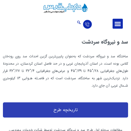
درباره ما
ارتباط با ما
اخبار و مقالات
حوزه‌‌های فعالیت
تالار افتخارات
سد و نيروگاه سردشت
ساختگاه سد و نيروگاه سردشت كه به‌عنوان پايين‌ترين گزين احداث سد روي رودخان
كلاس بوده است، در استان آذربايجان غربي و در حد فاصل استان كردستان، در محدودة
طول‌هاي جغرافيايي 28/˚45 تا 39/˚45 و عرض‌هاي جغرافيايي 4/˚36 تا 27/˚36 قرار
دارد. نزديك‌ترين شهر به ساختگاه، سردشت است كه در فاصـله هـوايي 13 كيلومتري
شـمال غربي آن جاي دارد.
تاریخچه طرح
مطالعات مرحله اول طرح سد و نيروگاه سردشت توسط شركت خدمات مهندسي