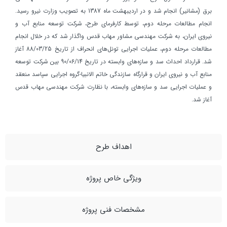
برق (مشانير) انجام شد و در ارديبهشت ماه 1387 به تصويب وزارت نيرو رسید.
انجام مطالعات مرحله دوم، توسط كارفرماي طرح، شركت توسعه منابع آب و
نيروي ايران، به شرکت مهندسی مشاور مهاب قدس واگذار شد كه در خلال انجام
مطالعات مرحله دوم، عمليات اجرايي تونل‌هاي انحراف از تاريخ 88/03/25 آغاز
شد. قرارداد احداث سد و سازه‌هاي وابسته در تاريخ 90/06/14 بين شركت توسعه
منابع آب و نيروي ايران و قرارگاه سازندگي خاتم الانبيا-گروه اجرايي سپاسد منعقد
و عمليات اجرايي سد و سازه‌هاي وابسته، با نظارت شركت مهندسي مهاب قدس
آغاز شد.
اهداف طرح
ویژگی خاص پروژه
مشخصات فنی پروژه