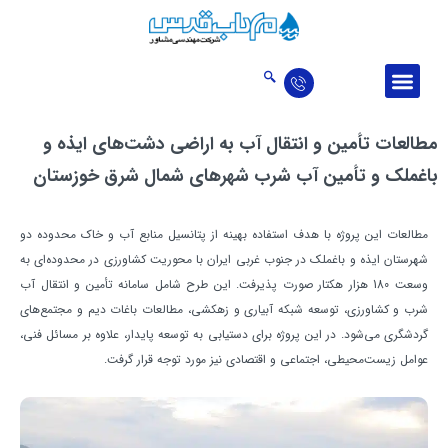
درباره ما
ارتباط با ما
اخبار و مقالات
حوزه‌‌های فعالیت
تالار افتخارات
مطالعات تأمين و انتقال آب به اراضي دشت‌هاي ايذه و
باغملك و تأمين آب شرب شهرهاي شمال شرق خوزستان
مطالعات اين پروژه با هدف استفاده بهينه از پتانسيل‌ منابع آب و خاك محدوده دو
شهرستان ايذه و باغملك در جنوب غربي ايران با محوريت كشاورزي در محدوده‌اي به
وسعت 180 هزار هكتار صورت پذيرفت. اين طرح شامل سامانه تأمين و انتقال آب
شرب و كشاورزي، توسعه شبكه آبياري و زهكشي، مطالعات باغات ديم و مجتمع‌هاي
گردشگري می‌شود. در اين پروژه برای دستيابي به توسعه پايدار، علاوه بر مسائل فني،
عوامل زيست‌محيطي، اجتماعي و اقتصادي نيز مورد توجه قرار گرفت.