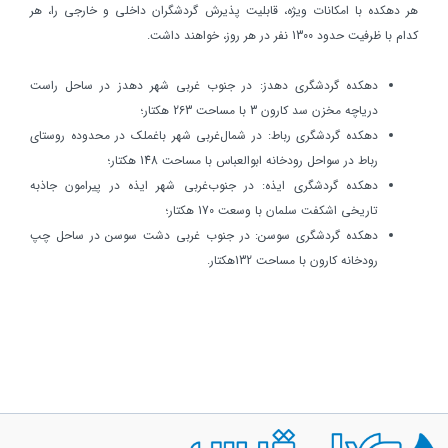
هر دهكده با امكانات ويژه، قابليت پذيرش گردشگران داخلي و خارجي را، هر
كدام با ظرفيت حدود 1300 نفر در هر روز، خواهند داشت.
دهكده گردشگري دهدز: در جنوب غربي شهر دهدز در ساحل راست
درياچه مخزن سد كارون 3 با مساحت 263 هكتار؛
دهكده گردشگري رباط: در شمال‌غربي شهر باغملك در محدوده روستاي
رباط در سواحل رودخانه ابوالعباس با مساحت 148 هكتار؛
دهكده گردشگري ايذه: در جنوب‌غربي شهر ايذه در پيرامون جاذبه
تاريخي اشكفت سلمان با وسعت 170 هكتار؛
دهكده گردشگري سوسن: در جنوب غربي دشت سوسن در ساحل چپ
رودخانه كارون با مساحت 132هكتار.