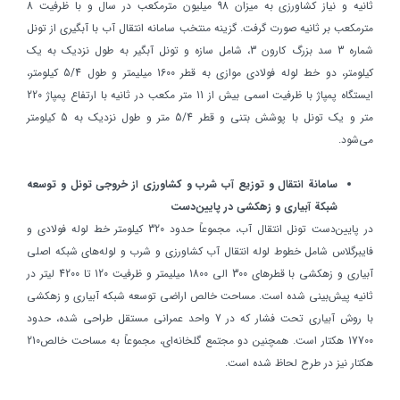
ثانيه و نياز كشاورزي به ميزان 98 ميليون مترمكعب در سال و با ظرفيت 8
مترمكعب بر ثانيه صورت گرفت. گزينه منتخب سامانه انتقال آب با آبگيري از تونل
شماره 3 سد بزرگ كارون 3، شامل سازه و تونل آبگير به طول نزديك به يك
كيلومتر، دو خط لوله فولادي موازي به قطر 1600 ميليمتر و طول 5/4 كيلومتر،
ايستگاه پمپاژ با ظرفيت اسمي بيش از 11 متر مكعب در ثانيه با ارتفاع پمپاژ 220
متر و يك تونل با پوشش بتني و قطر 5/4 متر و طول نزديك به 5 كيلومتر
مي‌شود.
سامانة انتقال و توزيع آب شرب و كشاورزي از خروجي تونل و توسعه
شبكة آبياري و زهكشي در پايين‌دست
در پايين‌دست تونل انتقال آب، مجموعاً حدود 320 كيلومتر خط لوله فولادي و
فايبرگلاس شامل خطوط لوله انتقال آب كشاورزي و شرب و لوله‌هاي شبكه اصلي
آبياري و زهكشي با قطرهاي 300 الي 1800 ميليمتر و ظرفيت 120 تا 4200 ليتر در
ثانيه پيش‌بيني شده است. مساحت خالص اراضي توسعه شبكه آبياري و زهكشي
با روش آبياري تحت فشار كه در 7 واحد عمراني مستقل طراحي شده، حدود
17700 هكتار است. همچنين دو مجتمع گلخانه‌اي، مجموعاً به مساحت خالص210
هكتار نيز در طرح لحاظ شده است.