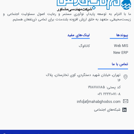
ما با التزام به توسعه پایدار، نوآوری مستمر و رعایت اصول مسئولیت اجتماعی و
زیست‌محیطی، متعهد به خلق ارزش افزوده بلندمدت برای تمامی ذی‌نفعان هستیم.
پیوندها
لینک‌های مفید
Web MIS
کاتالوگ
New ERP
تماس با ما
تهران، خيابان شهيد دستگردی، كوی تخارستان، پلاک
16
کد پستی: 1918781185
8- 22221071 021
info[at]mahabghodss.com
شبکه‌های اجتماعی