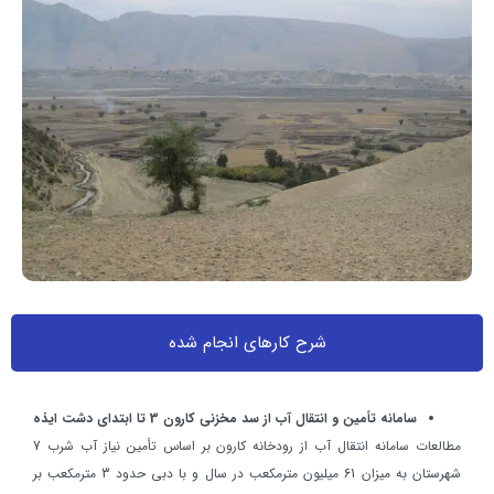
شرح کارهاي انجام شده
سامانه تأمين و انتقال آب از سد مخزني كارون 3 تا ابتداي دشت ايذه
مطالعات سامانه انتقال آب از رودخانه كارون بر اساس تأمين نياز آب شرب 7
شهرستان به ميزان 61 ميليون مترمكعب در سال و با دبي حدود 3 مترمكعب بر