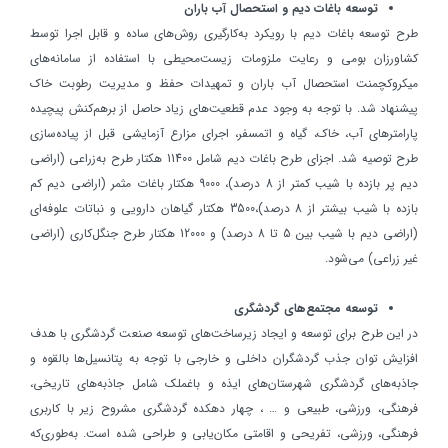
توسعه باغات ديم و استحصال آب باران
طرح توسعه باغات ديم با رويكرد به‌كارگيري روش‌هاي ساده و قابل اجرا توسط
كشاورزان بومي و رعايت ملزومات زيست‌محيطي با استفاده از سامانه‌هاي
ميكروكچمنت استحصال آب باران و تمهيدات حفظ و مديريت رطوبت خاك
پيشنهاد شد. با توجه به وجود عدم قطعيت‌هاي زياد حاصل از برهم‌كنش پيچيده
پارامترهاي آب، خاك، گياه و اتمسفر، اجراي مزارع آزمايشي قبل از پياده‌سازي
طرح توصيه شد. اجزاي طرح باغات ديم شامل 11400 هكتار طرح به‌زراعي (اراضي
ديم پر بازده با شيب كمتر از 8 درصد)، 9000 هكتار باغات مثمر (اراضي ديم كم
بازده با شيب بيشتر از 8 درصد)،3500 هكتار گياهان دارويي و نباتات علوفه‌اي
(اراضي ديم با شيب بين 5 تا 8 درصد) و 12000 هكتار طرح جنگل‌كاري (اراضي
غير زراعي) مي‌شود.
توسعه مجتمع‌هاي گردشگري
در اين طرح برای توسعه و ايجاد زيرساخت‌هاي توسعه صنعت گردشگري با هدف
افزايش توان جذب گردشگران داخلي و خارجي با توجه به پتانسيل‌ها بالقوه و
جاذبه‌هاي گردشگري شهرستان‌هاي ايذه و باغملك شامل جاذبه‌هاي تاريخي،
فرهنگي، ورزشي، طبيعي و … ، چهار دهكده‌‌ گردشگري مشروح زير با كاربري
فرهنگي،‌ ورزشي، تفريحي و اقامتي مكان‌يابي و طراحي شده است. به‌طوري‌كه