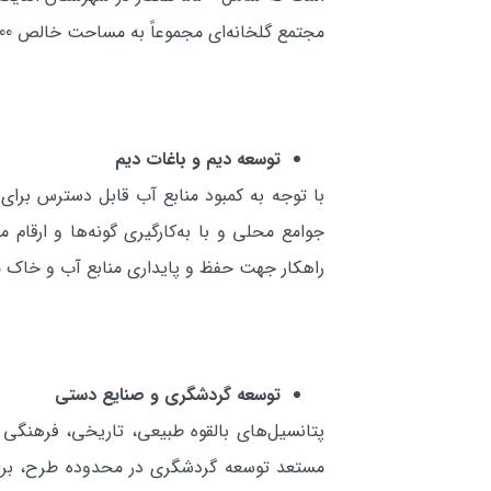
مجتمع گلخانه‌اي مجموعاً به مساحت خالص 400 هكتار (هر شهرستان يك مجتمع 100 هكتاري) می‌شود.
توسعه ديم و باغات ديم
با توجه به كمبود منابع آب قابل دسترس برای
جوامع محلي و با به‌كارگيري گونه‌ها و ارقا
راهكار جهت حفظ و پايداري منابع آب و خاك منطقه، در سطح
توسعه گردشگري و صنايع دستي
پتانسيل‌هاي بالقوه طبيعي، تاريخي، فرهنگي