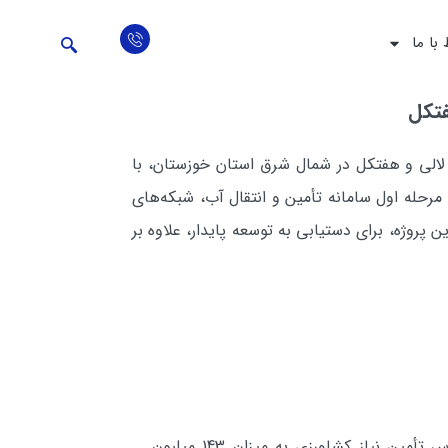
 با ما
فتكل
 لالي و هفتكل در شمال شرق استان خوزستان، با
 شامل مطالعات مرحله اول سامانه تأمين و انتقال آب، شبكه‌هاي
روژه، برای دستيابي به توسعه پايدار، علاوه بر
مطالعات سامانه تأمين و انتقال آب از رودخانه كارون (سدهاي كارون1، مسجدسليمان و گتوند) و سد تراز، براساس تأمين نياز كشاورزي به ميزان 143 ميليون