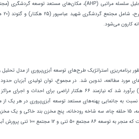
تصميم‌گيري چند معياره(MCDM) و فرايند تحليل سلسله مراتبی (AHP)، مكان
انتخاب
گرمابي، 3830 تن خاوياري و 807 تن دريايي) برآورد شد كه نيازمند 66 هكت
، نسبت به جانمايي پهنه‌هاي مستعد توسعه آبزي‌پروري در هر يك از م
توسعه آبزيان در اين مطالعه در دو دهانه چشمه، 15 حلقه چاه، سه شاخه رودخانه، پنج مخزن
و 12 مجتمع 100 تني پرورش آبزيان شد.