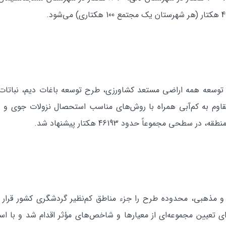
 توسعه همه اراضي مستعد كشاورزي، طرح توسعه باغات ديم، نباتات علو
م مقاوم به كم‌آبي همراه با روش‌هاي مناسب استحصال نزولات جوي و ه
ی مجموعاً حدود 46193 هكتار پيشنهاد شد.
 و مذهبي، محدوده طرح را جزء مناطق كم‌نظير گردشگري كشور قرار د