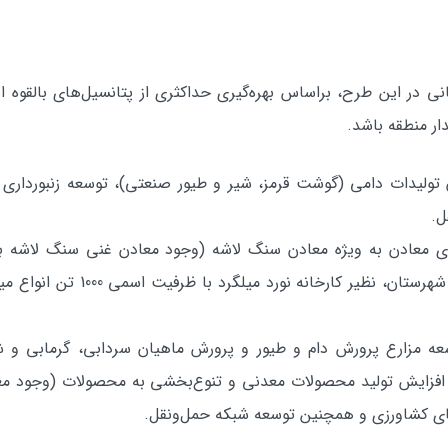
ي در اين طرح، براساس بهره‌گيري حداكثري از پتانسيل‌هاي بالقوه اس
ر منطقه باشد.
وليدات دامي (گوشت قرمز، شير و طيور صنعتي)‌، توسعه زنبورداري و
ل.
ظرفيت‌هاي ايجاد‌شده در بخش صنع
سعه مزارع پرورش دام و طيور و پرورش ماهيان سردابي، گرمابي و 
افزايش توليد محصولات معدني و تنوع‌بخشي به محصولات (وجود م
هاي كشاورزي و همچنين توسعه شبكه حمل‌ونقل.