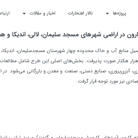
پروژه‌ها
تالار افتخارات
اخبار و مقالات
ارتباط
ون در اراضي شهرهاي مسجد سليمان، لالي، انديكا و ه
انسيل‌ منابع آب و خاك محدوده چهار شهرستان مسجدسليمان، انديكا،
وريت كشاورزي، در محدوده‌اي به وسعت 740 هزار هكتار صورت پذيرفت. بخش‌هاي اصلي اين طرح
 آبزي‌پروري، صنايع دستي، صنعت و معدن و بازرگاني مي‌شود. در اين پ
دي نيز مورد توجه قرار گرفت.