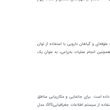
فه‌اي و گياهان دارويي با استفاده از توان
مچنين انجام عمليات به‌زراعي، به عنوان يك
اده است. براي جانمايي و مكان‌يابي مناطق
مستعد توسعه گردشگري در محدوده طرح، برای تعيين مجموعه‌اي از معيارها و شاخص‌هاي مؤثر اقدام شد و با استفاده از سيستم اطلاعات جغرافياييGIS، مدل