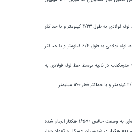
اراضي انديكا : آبگيري از مخزن سد كارون1 توسط پمپاژ شناور با ظرفيت 4/3 مترمكعب در ثانيه توسط يك خط لوله فولادي به طول 4/23 كيلومتر و با حداكثر
اراضي مسجدسليمان: آبگيري از مخزين سد گتوند توسط پمپاژ شناور با ظرفيت 6/1 مترمكعب در ثانيه توسط خط لوله فولادي به طول 6/4 كيلومتر و با حداكثر
اراضي مسجدسليمان و هفتكل: آبگيري از تونل خروجي سد مسجدسليمان توسط ايستگاه پمپاژ با ظرفيت 0/6 مترمكعب در ثانيه توسط خط لوله فولادي به
توسعه شبكه آبياري و زهكشي، براساس تعيين سطح توسعه بهينه در اراضي مستعد توسعه كشاورزي آبي در محدوده‌اي به وسعت خالص 16570 هكتار انجام شده
است که شامل 5500 هكتار در شهرستان انديكا، 2000 هكتار در شهرستان لالي، 8070 هکتار در شهرستان مسجدسليمان، 1000 هكتار در شهرستان هفتكل و تعداد چهار