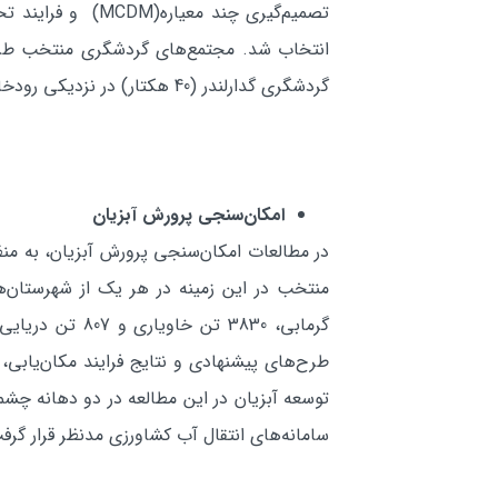
گردشگري گدارلندر (40 هكتار) در نزديكي رودخانه كارون می‌شود.
امكان‌سنجي پرورش آبزيان
طرح‌هاي پيشنهادي و نتايج فرايند مكان‌يابي
سامانه‌هاي انتقال آب كشاورزي مدنظر قرار گرفت كه منجر به توسعه 86 مجتمع 50 تني 