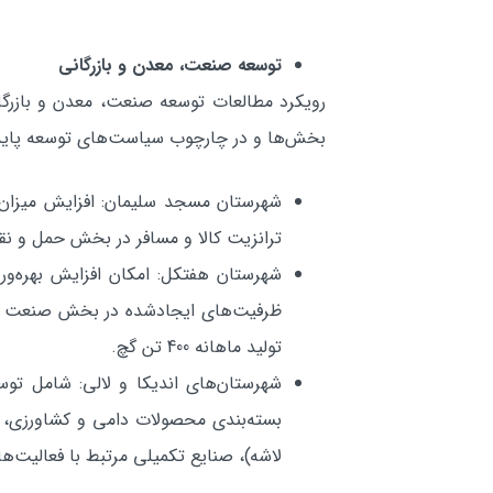
توسعه صنعت، معدن و بازرگاني
رويكرد مطالعات توسعه صنعت، معدن و بازرگان
بخش‌ها و در چارچوب سياست‌هاي توسعه پايدا
شهرستان مسجد سليمان: افزايش ميزان ت
ترانزيت كالا و مسافر در بخش حمل و نق
توليد ماهانه 400 تن گچ.
شهرستان‌هاي انديكا و لالي: شامل تو
بسته‌بندي محصولات دامي و كشاورزي، 
لاشه)، صنايع تكميلي مرتبط با فعاليت‌