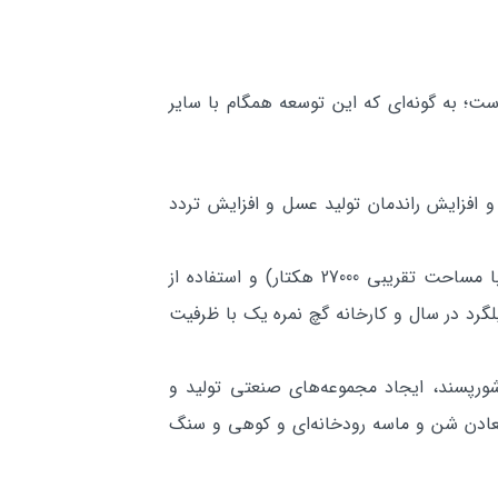
ت؛ به گونه‌اي كه اين توسعه همگام با ساير
 افزايش راندمان توليد عسل و افزايش تردد
شهرستان هفتكل: امکان افزايش بهره‌وري معادن به ويژه معادن سنگ لاشه (وجود معادن غني سنگ لاشه با مساحت تقريبي 27000 هكتار) و استفاده از
ت شهرستان، نظير كارخانه نورد ميلگرد با ظرفيت اسمي 1000 تن انواع ميلگرد در سال و كارخانه گچ نمره يك با ظرفيت
شورپسند، ايجاد مجموعه‌هاي صنعتي توليد و
عادن شن و ماسه رودخانه‌اي و كوهي و سنگ