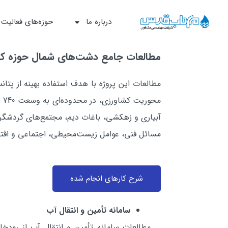
درباره ما
حوزه‌‌های فعالیت
مطالعات جامع دشت‌هاي شمال حوزه كار
مطالعات اين پروژه با هدف استفاده بهينه از پت
مح
آبياري و زهكشي، باغات ديم، مجتمع‌هاي گردشگري،
مسائل فني، عوامل زيست‌محيطي، اجتماعي و اقتصا
شرح کارهاي انجام شده
سامانه تأمين و انتقال آب