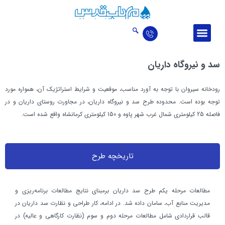
درباره ما
ارتباط با ما
اخبار و مقالات
حوزه‌‌های فعالیت
تالار افتخارات
سد و نيروگاه داريان
رودخانه سيروان با توجه به آورد مناسب، موقعيت و شرايط استراتژيك آن، همواره مورد
توجه بوده است. محدوده طرح سد و نیروگاه داریان، در مجاورت روستاي داريان و در
فاصله 25 کيلومتري شمال غرب شهر پاوه و 150 کيلومتري کرمانشاه واقع شده است.
تاریخچه طرح
مطالعات مرحله يكم طرح سد داريان برمبناي نتايج مطالعات برنامه‌ريزي و
مديريت منابع آب، سامان داده شد. در ادامه، كار طراحي و نظارت سد داريان در
قالب قراردادي شامل مطالعات مرحله دوم و سوم (نظارت كارگاهي و عاليه) در