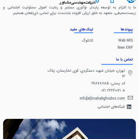
ما با التزام به توسعه پایدار، نوآوری مستمر و رعایت اصول مسئولیت اجتماعی و
زیست‌محیطی، متعهد به خلق ارزش افزوده بلندمدت برای تمامی ذی‌نفعان هستیم.
پیوندها
لینک‌های مفید
Web MIS
کاتالوگ
New ERP
تماس با ما
تهران، خيابان شهيد دستگردی، كوی تخارستان، پلاک
16
کد پستی: 1918781185
8- 22221071 021
info[at]mahabghodss.com
شبکه‌های اجتماعی