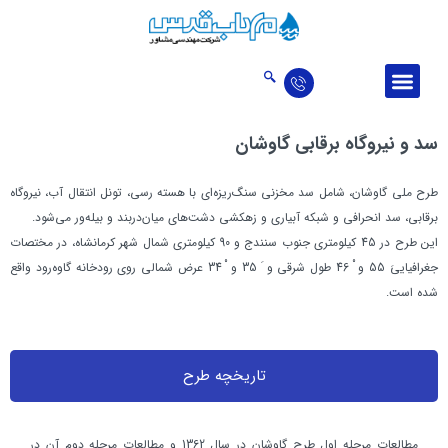
درباره ما
ارتباط با ما
اخبار و مقالات
حوزه‌‌های فعالیت
تالار افتخارات
سد و نيروگاه برقابی گاوشان
طرح ملي گاوشان، شامل سد مخزني سنگ‌ريزه‌اي با هسته رسي، تونل انتقال آب، نيروگاه
برقابي، سد انحرافي و شبكه آبياري و زهكشي دشت‌هاي ميان
دربند و بيله‌ور می‌شود.
این طرح در 45 كيلومتري جنوب سنندج و 90 كيلومتري شمال شهر كرمانشاه، در مختصات
جغرافياييَ 55 و ْ 46 طول شرقي و َ 35 و ْ 34 عرض شمالي روي رودخانه گاوه‌رود واقع
شده است.
تاریخچه طرح
مطالعات مرحله اول طرح گاوشان در سال 1362 و مطالعات مرحله دوم آن در