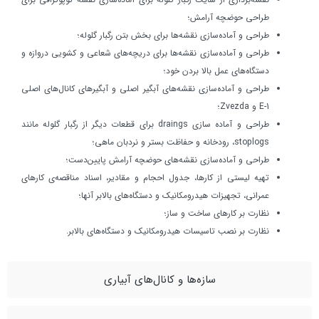
طراحي حوضچه آرامش؛
طراحي و آماده‌سازي نقشه‌ها براي بخش بتن رگبار گلوله؛
طراحي و آماده‌سازي نقشه‌ها براي دريچه‌هاي شعاعي و كشويي دروازه و
دستگاه‌هاي عمل بالا بردن خود؛
طراحي و آماده‌سازي نقشه‌هاي آبگير اصلي و آبگيرهاي كانال‌هاي اصلي
E-1 و Zvezda؛
طراحي و آماده سازی draings براي قطعات ديگر از رگبار گلوله مانند
stoplogs، رودخانه و حفاظت بستر و نردبان ماهی؛
طراحي و آماده‌سازي نقشه‌هاي حوضچه آرامش پايين‌دست؛
تهيه ليستي از كارها، جدول احجام و مقادير، اسناد مناقصه‌ي كارهاي
عمراني، تجهيزات هيدرومکانيک و دستگاه‌هاي بالابر آنها؛
نظارت بر کار‌هاي ساخت و ساز؛
نظارت بر نصب تاسيسات هيدرومکانيک و دستگاه‌هاي بالابر.
سازه‌ها و کانال‌هاي آبياري