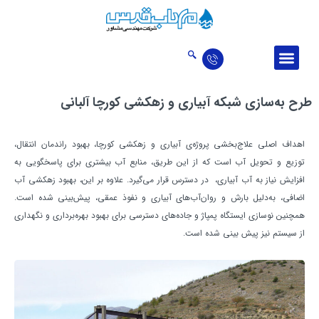
درباره ما
ارتباط با ما
اخبار و مقالات
حوزه‌‌های فعالیت
تالار افتخارات
طرح به‌سازي شبكه آبياري و زهكشي كورچا آلباني
اهداف اصلي علاج‌بخشي پروژه‌ي آبياري و زهکشي کورچا، بهبود راندمان انتقال،
توزيع و تحويل آب است که از اين طريق، منابع آب بيشتري براي پاسخگويي به
افزايش نياز به آب آبياري،‌ در دسترس قرار می‌گیرد. علاوه بر اين، بهبود زهكشي آب
اضافي، به‌دليل بارش و روان‌آب‌هاي آبياري و نفوذ عمقي، پيش‌بيني شده است.
همچنین نوسازي ايستگاه پمپاژ و جاده‌هاي دسترسي براي بهبود بهره‌برداري و نگهداري
از سيستم نيز پيش بيني شده ‌است.