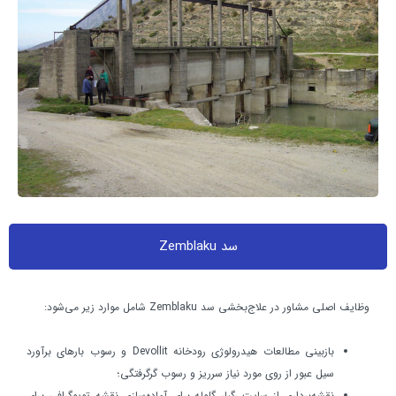
سد Zemblaku
وظايف اصلي مشاور در علاج‌بخشي سد Zemblaku شامل موارد زیر می‌شود:
بازبيني مطالعات هيدرولوژي رودخانه Devollit و رسوب بارهاي برآورد
سيل عبور از روي مورد نياز سرريز و رسوب گرگرفتگي؛
نقشه‌برداري از سايت رگبار گلوله براي آماده‌سازي نقشه توپوگرافي براي