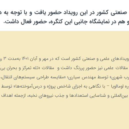
عتی کشور در این رویداد حضور یافت و با توجه به دان
م در نمایشگاه جانبی این کنگره، حضور فعال داشت.
کشور است که در مهر و آبان 1401 به‌مدت 3 روز در دانشگاه صنعتی شریف برگزار شد.
 مقالات علمی نیز حضور پررنگ داشت و مقالات «تله تمرکز و بحران بی‌
رب شهری» توسط مهندس سیاری؛ «مقایسه طراحی سیستم‌های انتقال، ذخ
اومااویا – با نگاهی به اجزای شاخص پروژه و درس‌آموخته‌ها» توسط م
بین‌المللی و شناسایی استعدادها و جذب نیروهای نخبه، ازجمله اهداف